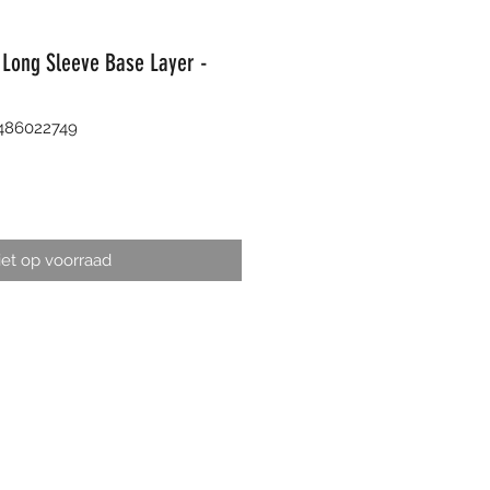
 Long Sleeve Base Layer -
8486022749
et op voorraad