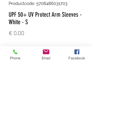
Productcode: 5708486031703
UPF 50+ UV Protect Arm Sleeves -
White - S
Prijs
€ 0,00
Aantal
*
Phone
Email
Facebook
In winkelwagen