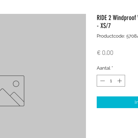
RIDE 2 Windproof 
- XS/7
Productcode: 570
Prijs
€ 0,00
Aantal
*
I