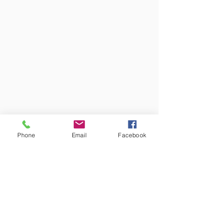
We konden de diensten niet laden door
een technisch probleem. Probeer het
opnieuw.
Phone
Email
Facebook
Bij vragen aarzel niet om ons te bellen (Kitty 0474866087) of te 
Waar?
Sanitair Loenders
Astridlaan 247
3900 Pelt