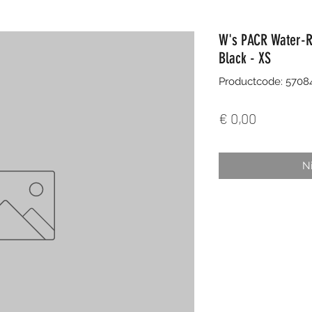
W's PACR Water-Re
Black - XS
Productcode: 5708
Prijs
€ 0,00
Ni