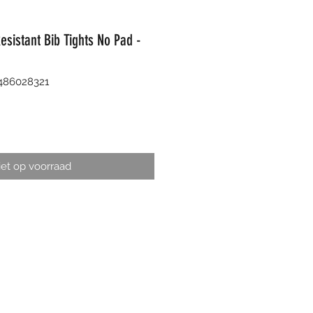
sistant Bib Tights No Pad -
486028321
et op voorraad