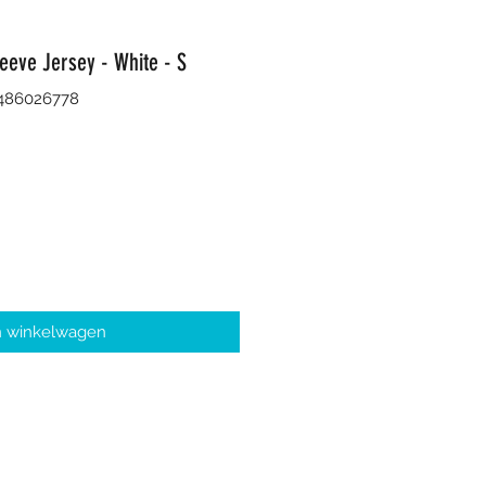
eeve Jersey - White - S
8486026778
n winkelwagen