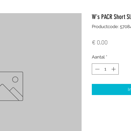
W's PACR Short Sl
Productcode: 570
Prijs
€ 0,00
Aantal
*
I