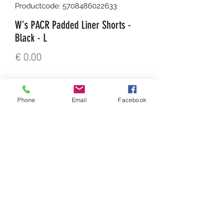
Productcode: 5708486022633
W's PACR Padded Liner Shorts -
Black - L
Prijs
€ 0,00
Aantal
*
Phone
Email
Facebook
In winkelwagen