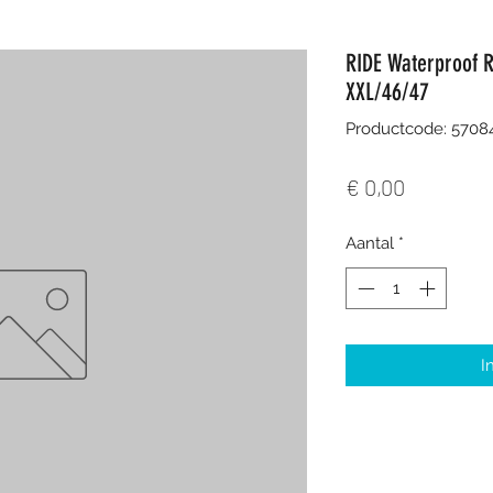
RIDE Waterproof R
XXL/46/47
Productcode: 570
Prijs
€ 0,00
Aantal
*
I