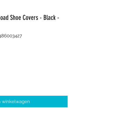
oad Shoe Covers - Black -
8486003427
n winkelwagen