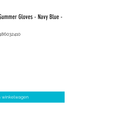
 Summer Gloves - Navy Blue -
486032410
n winkelwagen