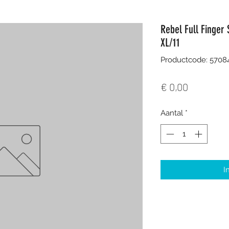
Rebel Full Finger
XL/11
Productcode: 5708
Prijs
€ 0,00
Aantal
*
I