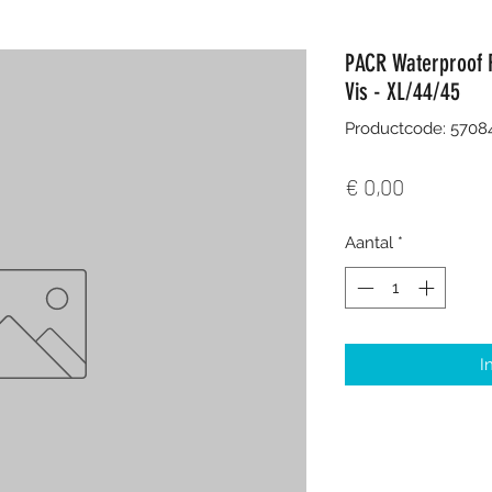
PACR Waterproof R
Vis - XL/44/45
Productcode: 5708
Prijs
€ 0,00
Aantal
*
I