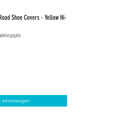
oad Shoe Covers - Yellow Hi-
486031581
n winkelwagen