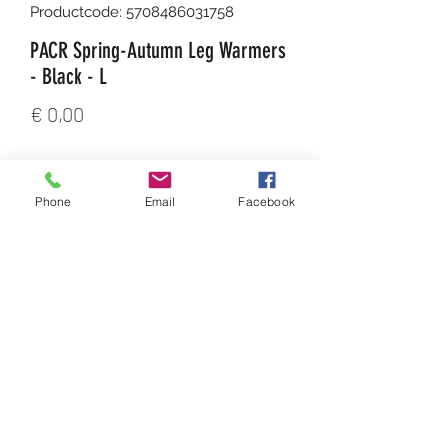
Productcode: 5708486031758
PACR Spring-Autumn Leg Warmers
- Black - L
Prijs
€ 0,00
Aantal
*
Phone
Email
Facebook
In winkelwagen