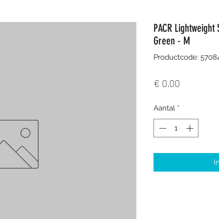
PACR Lightweight 
Green - M
Productcode: 5708
Prijs
€ 0,00
Aantal
*
I