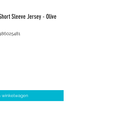
Short Sleeve Jersey - Olive
486025481
n winkelwagen