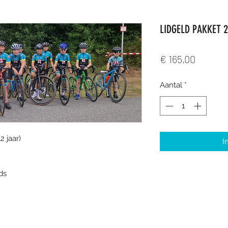
LIDGELD PAKKET 2
Prijs
€ 165,00
Aantal
*
2 jaar)
I
ds