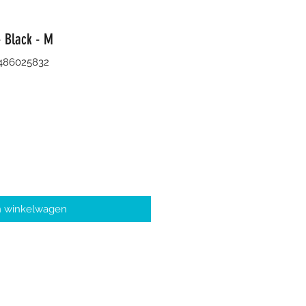
- Black - M
8486025832
n winkelwagen