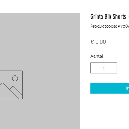
Grinta Bib Shorts 
Productcode: 570
Prijs
€ 0,00
Aantal
*
I