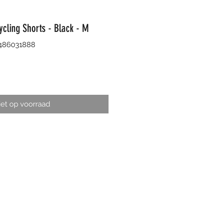
ycling Shorts - Black - M
8486031888
et op voorraad