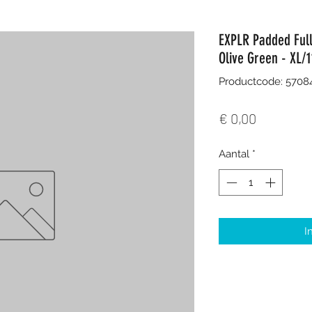
EXPLR Padded Ful
Olive Green - XL/1
Productcode: 570
Prijs
€ 0,00
Aantal
*
I