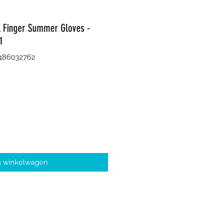
l Finger Summer Gloves -
1
8486032762
n winkelwagen