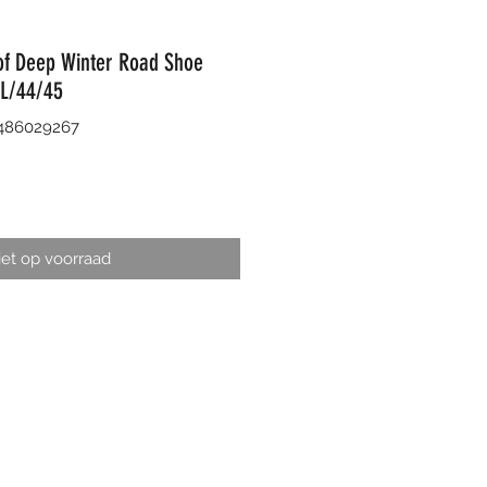
of Deep Winter Road Shoe
XL/44/45
8486029267
et op voorraad