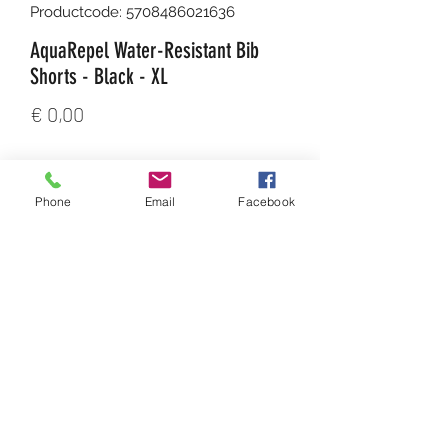
Productcode: 5708486021636
AquaRepel Water-Resistant Bib
Shorts - Black - XL
Prijs
€ 0,00
Aantal
*
Phone
Email
Facebook
In winkelwagen